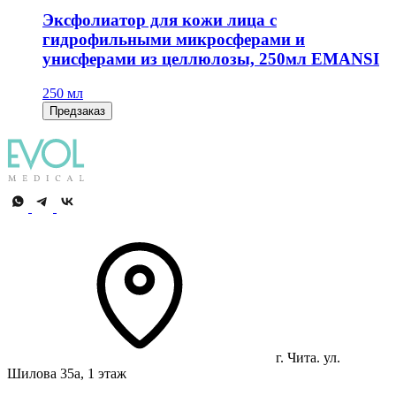
Эксфолиатор для кожи лица с
гидрофильными микросферами и
унисферами из целлюлозы, 250мл EMANSI
250 мл
Предзаказ
г. Чита. ул.
Шилова 35а, 1 этаж