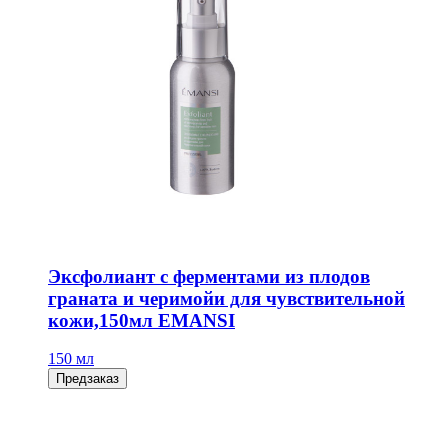
Эксфолиант с ферментами из плодов
граната и черимойи для чувствительной
кожи,150мл EMANSI
150 мл
Предзаказ