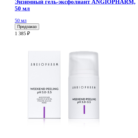
Энзимный гель-эксфолиант ANGIOPHARM,
50 мл
50 мл
Предзаказ
1 385 ₽