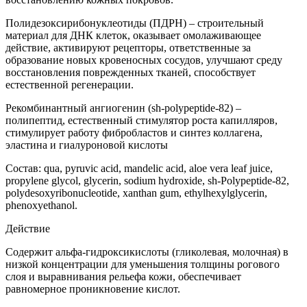
Полидезоксирибонуклеотиды (ПДРН) – строительный
материал для ДНК клеток, оказывает омолаживающее
действие, активируют рецепторы, ответственные за
образование новых кровеносных сосудов, улучшают среду
восстановления поврежденных тканей, способствует
естественной регенерации.
Рекомбинантный ангиогенин (sh-polypeptide-82) –
полипептид, естественный стимулятор роста капилляров,
стимулирует работу фибробластов и синтез коллагена,
эластина и гиалуроновой кислоты
Состав: qua, pyruvic acid, mandelic acid, aloe vera leaf juice,
propylene glycol, glycerin, sodium hydroxide, sh-Polypeptide-82,
polydesoxyribonucleotide, xanthan gum, ethylhexylglycerin,
phenoxyethanol.
Действие
Содержит альфа-гидроксикислоты (гликолевая, молочная) в
низкой концентрации для уменьшения толщины рогового
слоя и выравнивания рельефа кожи, обеспечивает
равномерное проникновение кислот.