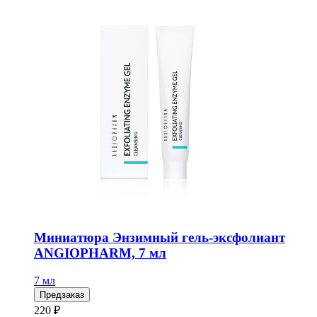
Миниатюра Энзимный гель-эксфолиант
ANGIOPHARM, 7 мл
7 мл
Предзаказ
220 ₽