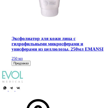
Эксфолиатор для кожи лица с
гидрофильными микросферами и
унисферами из целлюлозы, 250мл EMANSI
250 мл
Предзаказ