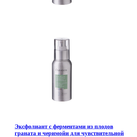
Эксфолиант с ферментами из плодов
граната и черимойи для чувствительной