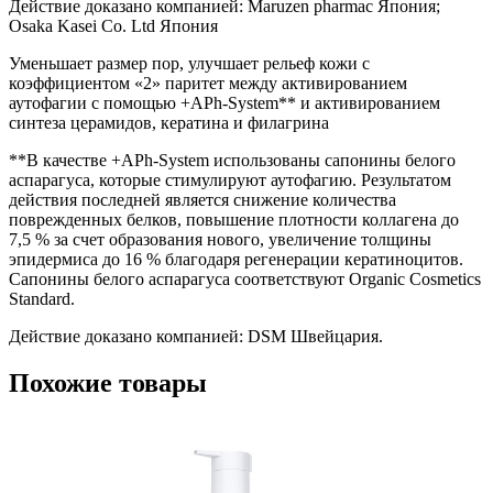
Действие доказано компанией: Maruzen pharmac Япония;
Osaka Kasei Co. Ltd Япония
Уменьшает размер пор, улучшает рельеф кожи с
коэффициентом «2» паритет между активированием
аутофагии с помощью +APh-System** и активированием
синтеза церамидов, кератина и филагрина
**В качестве +APh-System использованы сапонины белого
аспарагуса, которые стимулируют аутофагию. Результатом
действия последней является снижение количества
поврежденных белков, повышение плотности коллагена до
7,5 % за счет образования нового, увеличение толщины
эпидермиса до 16 % благодаря регенерации кератиноцитов.
Сапонины белого аспарагуса соответствуют Organic Cosmetics
Standard.
Действие доказано компанией: DSM Швейцария.
Похожие товары