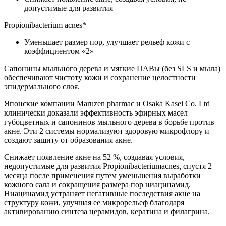
допустимые для развития
Propionibacterium acnes*
Уменьшает размер пор, улучшает рельеф кожи с
коэффициентом «2»
Сапонины мыльного дерева и мягкие ПАВы (без SLS и мыла)
обеспечивают чистоту кожи и сохранение целостности
эпидермального слоя.
Японские компании Maruzen pharmac и Osaka Kasei Co. Ltd
клинически доказали эффективность эфирных масел
губоцветных и сапонинов мыльного дерева в борьбе против
акне. Эти 2 системы нормализуют здоровую микрофлору и
создают защиту от образования акне.
Снижает появление акне на 52 %, создавая условия,
недопустимые для развития Propionibacteriumacnes, спустя 2
месяца после применения путем уменьшения выработки
кожного сала и сокращения размера пор ниацинамид.
Ниацинамид устраняет негативные последствия акне на
структуру кожи, улучшая ее микрорельеф благодаря
активированию синтеза церамидов, кератина и филагрина.