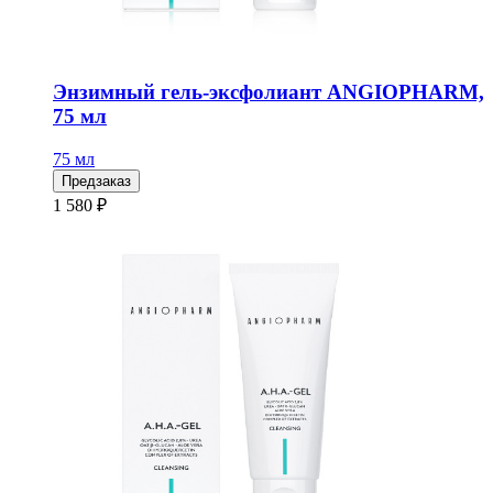
Энзимный гель-эксфолиант ANGIOPHARM,
75 мл
75 мл
Предзаказ
1 580 ₽