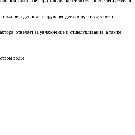
ивания, оказывает противовоспалительное, антисептическое и
грибковое и депигментирующее действие, способствует
ктора, отвечает за увлажнение и отшелушивание, а также
еством воды