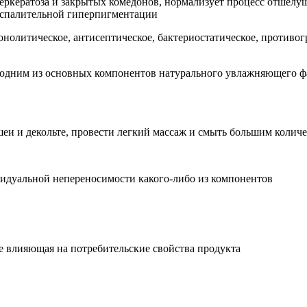
ркератоза и закрытых комедонов, нормализует процесс отшелуш
оспалительной гиперпигментации
нолитическое, антисептическое, бактериостатическое, противо
я одним из основных компонентов натурального увлажняющего фа
еи и декольте, провести легкий массаж и смыть большим колич
видуальной непереносимости какого-либо из компонентов
е влияющая на потребительские свойства продукта