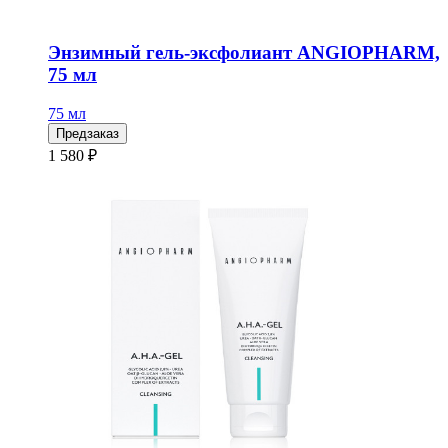
Энзимный гель-эксфолиант ANGIOPHARM,
75 мл
75 мл
Предзаказ
1 580 ₽