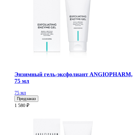
Энзимный гель-эксфолиант ANGIOPHARM,
75 мл
75 мл
Предзаказ
1 580 ₽