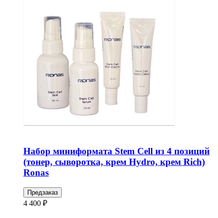
Набор миниформата Stem Cell из 4 позиций
(тонер, сыворотка, крем Hydro, крем Rich)
Ronas
Предзаказ
4 400 ₽