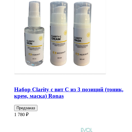
Набор Clarity с вит С из 3 позиций (тоник,
крем, маска) Ronas
Предзаказ
1 780 ₽