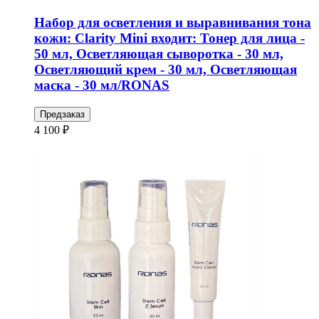
Набор для осветления и выравнивания тона
кожи: Clarity Mini входит: Тонер для лица -
50 мл, Осветляющая сыворотка - 30 мл,
Осветляющий крем - 30 мл, Осветляющая
маска - 30 мл/RONAS
Предзаказ
4 100 ₽