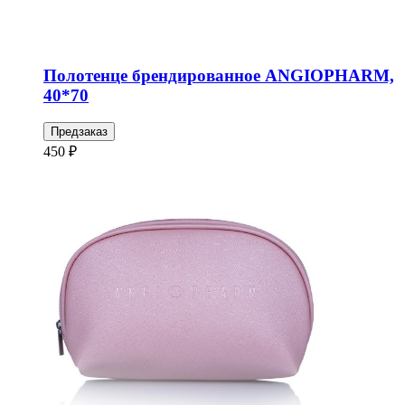
Полотенце брендированное ANGIOPHARM,
40*70
Предзаказ
450 ₽