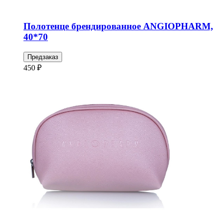
Полотенце брендированное ANGIOPHARM,
40*70
Предзаказ
450 ₽