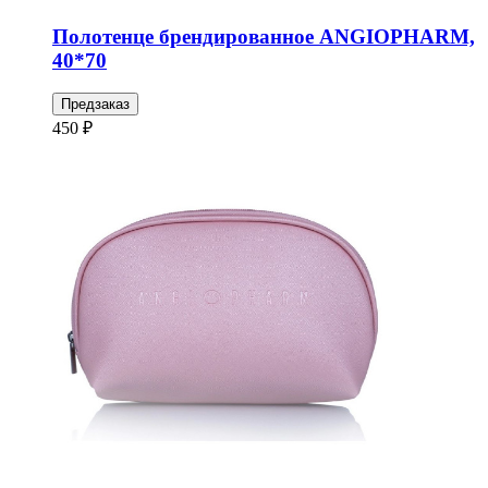
Полотенце брендированное ANGIOPHARM,
40*70
Предзаказ
450 ₽