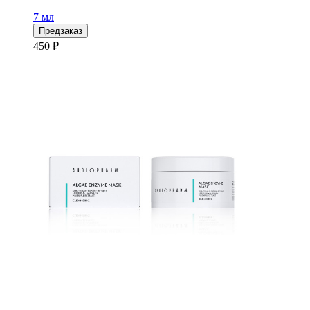
7 мл
Предзаказ
450 ₽