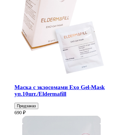
Маска с экзосомами Exo Gel-Mask
уп.10шт./Eldermafill
Предзаказ
690 ₽