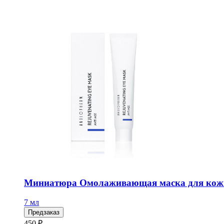
Миниатюра Омолаживающая маска для кож
7 мл
Предзаказ
450 ₽