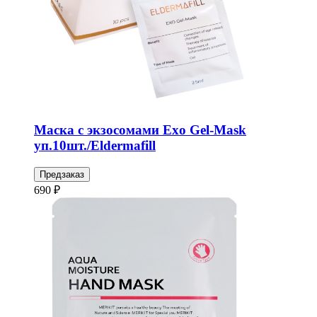
Маска с экзосомами Exo Gel-Mask
уп.10шт./Eldermafill
Предзаказ
690 ₽