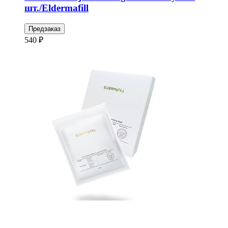
шт./Eldermafill
Предзаказ
540 ₽