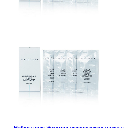
Набор саше: Энзимно-водорослевая маска с