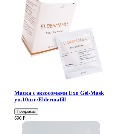
Маска с экзосомами Exo Gel-Mask
уп.10шт./Eldermafill
Предзаказ
690 ₽