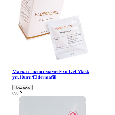
Маска с экзосомами Exo Gel-Mask
уп.10шт./Eldermafill
Предзаказ
690 ₽