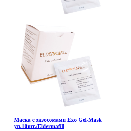
Маска с экзосомами Exo Gel-Mask
уп.10шт./Eldermafill