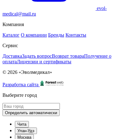
evol-
medical@mail.ru
Компания
Каталог
О компании
Бренды
Контакты
Сервис
Доставка
Задать вопрос
Возврат товара
Получение о
оплата
Лицензии и сертификаты
© 2026 «Эволмедикал»
Разработка сайта
Выберите город
Определить автоматически
Чита
Улан-Удэ
Москва