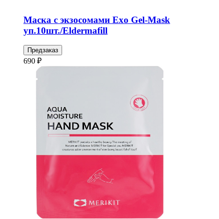
Маска с экзосомами Exo Gel-Mask
уп.10шт./Eldermafill
Предзаказ
690 ₽