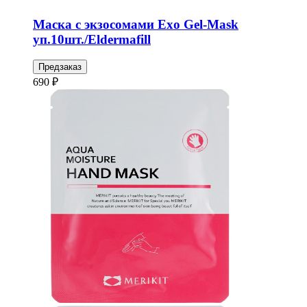
Маска с экзосомами Exo Gel-Mask
уп.10шт./Eldermafill
Предзаказ
690 ₽