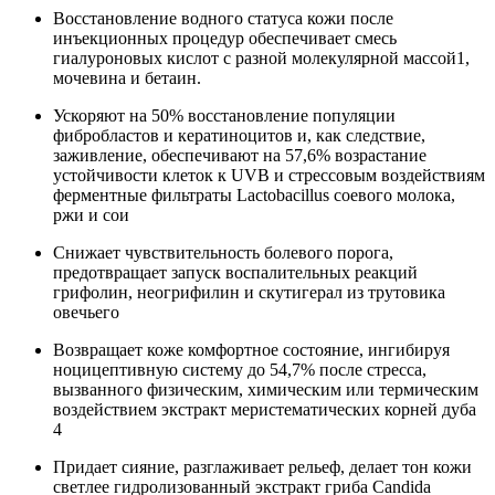
Восстановление водного статуса кожи после
инъекционных процедур обеспечивает смесь
гиалуроновых кислот с разной молекулярной массой1,
мочевина и бетаин.
Ускоряют на 50% восстановление популяции
фибробластов и кератиноцитов и, как следствие,
заживление, обеспечивают на 57,6% возрастание
устойчивости клеток к UVB и стрессовым воздействиям
ферментные фильтраты Lactobacillus соевого молока,
ржи и сои
Снижает чувствительность болевого порога,
предотвращает запуск воспалительных реакций
грифолин, неогрифилин и скутигерал из трутовика
овечьего
Возвращает коже комфортное состояние, ингибируя
ноцицептивную систему до 54,7% после стресса,
вызванного физическим, химическим или термическим
воздействием экстракт меристематических корней дуба
4
Придает сияние, разглаживает рельеф, делает тон кожи
светлее гидролизованный экстракт гриба Candida