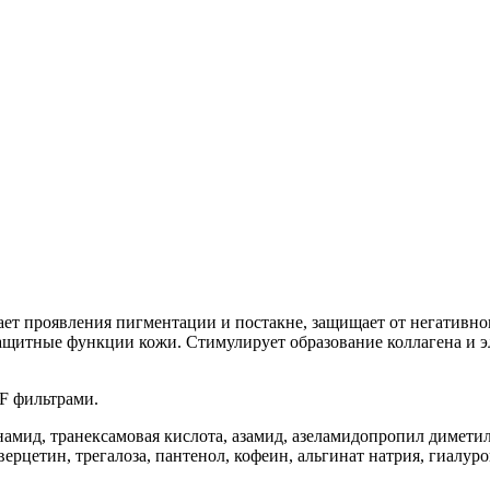
ает проявления пигментации и постакне, защищает от негативно
 защитные функции кожи. Стимулирует образование коллагена и
PF фильтрами.
мид, транексамовая кислота, азамид, азеламидопропил диметил 
ерцетин, трегалоза, пантенол, кофеин, альгинат натрия, гиалуро