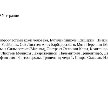
DRN-терапии
робластами кожи человека, Бутиленгликоль, Глицерин, Ниацина
uciformis, Сок Листьев Алоэ Барбадосского, Мята Перечная (Мята
 Мальвы Сильвестрис (Мальвы), Экстракт Эклонии Кавы, Ксантан
 Листьев Мелиссы Лекарственной, Пальмитоил Трипептид-5, Э
ингозин, Фитостеролы, Трипептид меди-1, Спирт, Сквалан, Из