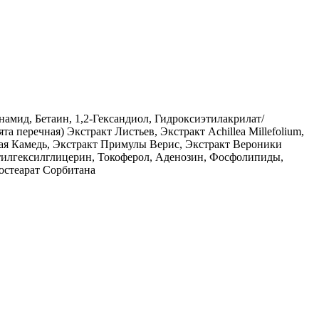
мид, Бетаин, 1,2-Гександиол, Гидроксиэтилакрилат/
 перечная) Экстракт Листьев, Экстракт Achillea Millefolium,
овая Камедь, Экстракт Примулы Верис, Экстракт Вероники
тилгексилглицерин, Токоферол, Аденозин, Фосфолипиды,
остеарат Сорбитана