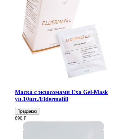
Маска с экзосомами Exo Gel-Mask
уп.10шт./Eldermafill
Предзаказ
690 ₽