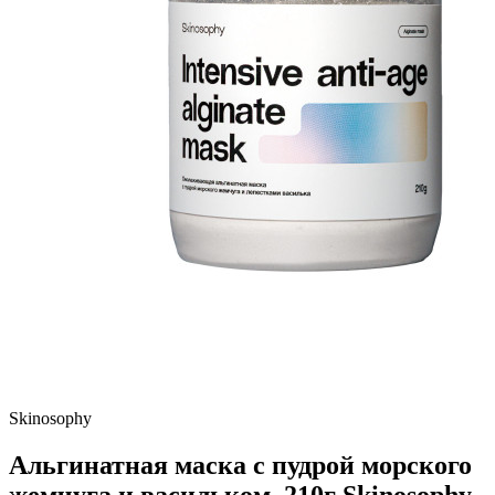
Skinosophy
Альгинатная маска с пудрой морского
жемчуга и васильком, 210г Skinosophy