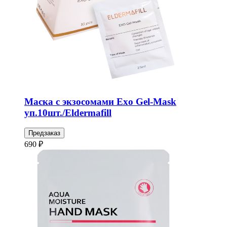
Маска с экзосомами Exo Gel-Mask
уп.10шт./Eldermafill
Предзаказ
690 ₽