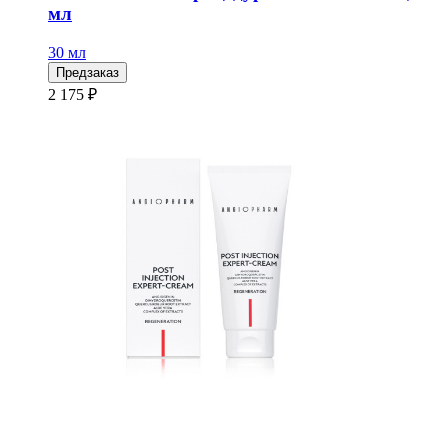
мл
30 мл
Предзаказ
2 175 ₽