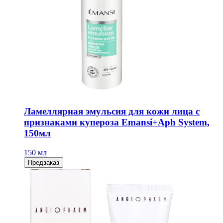
Ламеллярная эмульсия для кожи лица с
признаками купероза Emansi+Aph System,
150мл
150 мл
Предзаказ