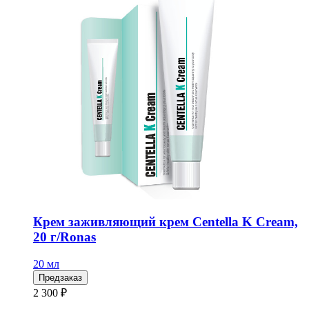
Крем заживляющий крем Centella K Cream,
20 г/Ronas
20 мл
Предзаказ
2 300 ₽