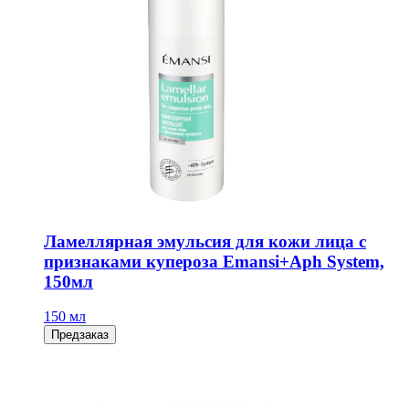
Ламеллярная эмульсия для кожи лица с
признаками купероза Emansi+Aph System,
150мл
150 мл
Предзаказ