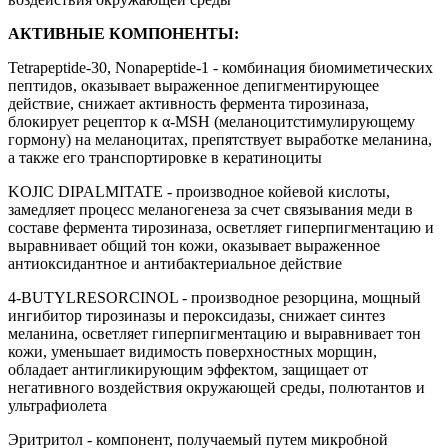
АКТИВНЫЕ КОМПОНЕНТЫ:
Tetrapeptide-30, Nonapeptide-1 - комбинация биомиметических
пептидов, оказывает выраженное депигментирующее
действие, снижает активность фермента тирозиназа,
блокирует рецептор к α-MSH (меланоцитстимулирующему
гормону) на меланоцитах, препятствует выработке меланина,
а также его транспортировке в кератиноциты
KOJIC DIPALMITATE - производное койевой кислоты,
замедляет процесс меланогенеза за счет связывания меди в
составе фермента тирозиназа, осветляет гиперпигментацию и
выравнивает общий тон кожи, оказывает выраженное
антиоксидантное и антибактериальное действие
4-BUTYLRESORCINOL - производное резорцина, мощный
ингибитор тирозиназы и пероксидазы, снижает синтез
меланина, осветляет гиперпигментацию и выравнивает тон
кожи, уменьшает видимость поверхностных морщин,
обладает антигликирующим эффектом, защищает от
негативного воздействия окружающей среды, полютантов и
ультрафиолета
Эритритол - компонент, получаемый путем микробной