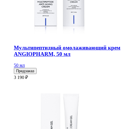
Мультипептидный омолаживающий крем
ANGIOPHARM, 50 мл
50 мл
Предзаказ
3 190 ₽