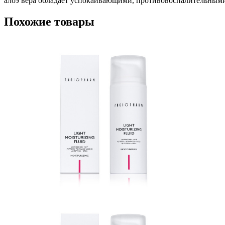
алоэ вера обладает успокаивающими, противовоспалительным
Похожие товары