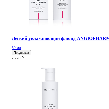
Легкий увлажняющий флюид ANGIOPHARM,
50 мл
Предзаказ
2 770 ₽