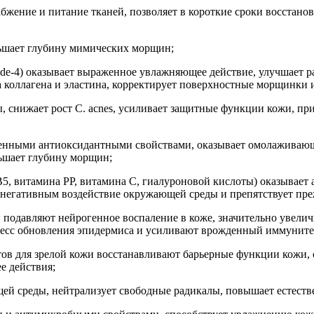
жение и питание тканей, позволяет в короткие сроки восстанов
еньшает глубину мимических морщин;
ptide-4) оказывает выраженное увлажняющее действие, улучшает 
 коллагена и эластина, корректирует поверхностные морщинки 
, снижает рост C. acnes, усиливает защитные функции кожи, пр
аженными антиоксидантными свойствами, оказывает омолаживающ
ньшает глубину морщин;
5, витамина РР, витамина С, гиалуроновой кислоты) оказывает
с негативным воздействие окружающей среды и препятствует пр
 подавляют нейрогенное воспаление в коже, значительно увелич
есс обновления эпидермиса и усиливают врожденный иммуните
ктов для зрелой кожи восстанавливают барьерные функции кожи
е действия;
ей среды, нейтрализует свободные радикалы, повышает естест