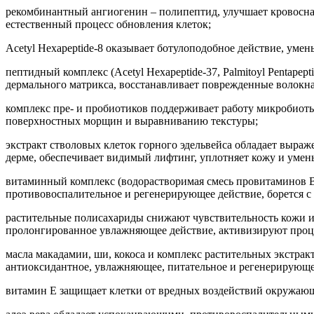
рекомбинантный ангиогенин – полипептид, улучшает кровоснаб
естественный процесс обновления клеток;
Acetyl Hexapeptide-8 оказывает ботулоподобное действие, ум
пептидный комплекс (Acetyl Hexapeptide-37, Palmitoyl Pentape
дермального матрикса, восстанавливает поврежденные волокна
комплекс пре- и пробиотиков поддерживает работу микробиоты
поверхностных морщин и выравниванию текстуры;
экстракт стволовых клеток горного эдельвейса обладает выр
дерме, обеспечивает видимый лифтинг, уплотняет кожу и уме
витаминный комплекс (водорастворимая смесь провитаминов В
противовоспалительное и регенерирующее действие, борется 
растительные полисахариды снижают чувствительность кожи и
пролонгированное увлажняющее действие, активизируют проц
масла макадамии, ши, кокоса и комплекс растительных экстра
антиоксидантное, увлажняющее, питательное и регенерирующе
витамин Е защищает клетки от вредных воздействий окружающ