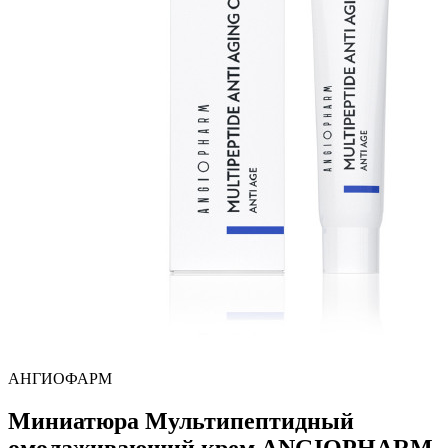
АНГИОФАРМ
Миниатюра Мультипептидный
омолаживающий крем ANGIOPHARM,