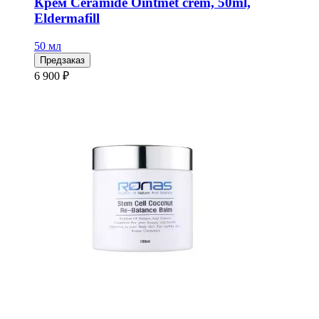
Крем Ceramide Ointmet crem, 50ml,
Eldermafill
50 мл
Предзаказ
6 900 ₽