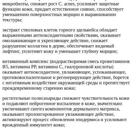
микробиоты, снижает рост C. acnes, усиливает защитные
функции кожи, придает естественное сияние, способствует
уменьшению поверхностных морщин и выравниванию
текстуры;
экстракт стволовых клеток горного эдельвейса обладает
выраженными антиоксидантными свойствами, оказывает
омолаживающее и укрепляющее действие, снижает
разрушение коллагена в дерме, обеспечивает видимый
лифтинг, уплотняет кожу и уменьшает глубину морщин;
витаминный комплекс (водорастворимая смесь провитаминов
В5, витамина РР, витамина С, гиалуроновой кислоты)
оказывает антиоксидантное, увлажняющее, успокаивающее,
противовоспалительное и регенерирующее действие, борется
с негативным воздействие окружающей среды и препятствует
преждевременному старению кожи;
растительные полисахариды снижают чувствительность кожи
и подавляют нейрогенное воспаление в коже, значительно
увеличивают синтез компонентов дермального матрикса,
оказывают пролонгированное увлажняющее действие,
активизируют процесс обновления эпидермиса и усиливают
врожденный иммунитет кожи;