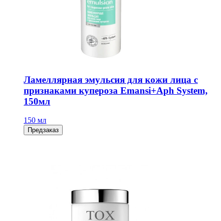
Ламеллярная эмульсия для кожи лица с
признаками купероза Emansi+Aph System,
150мл
150 мл
Предзаказ