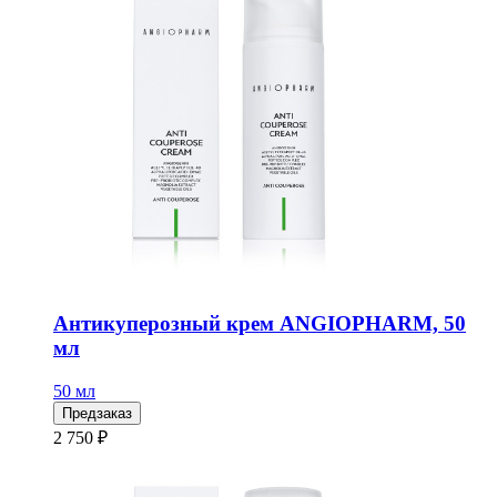
Антикуперозный крем ANGIOPHARM, 50
мл
50 мл
Предзаказ
2 750 ₽