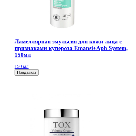
Ламеллярная эмульсия для кожи лица с
признаками купероза Emansi+Aph System,
150мл
150 мл
Предзаказ