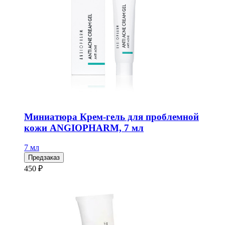
Миниатюра Крем-гель для проблемной
кожи ANGIOPHARM, 7 мл
7 мл
Предзаказ
450 ₽