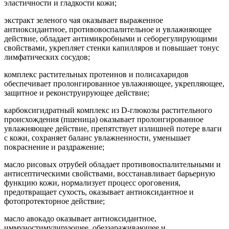
эластичности и гладкости кожи;
экстракт зеленого чая оказывает выраженное
антиоксидантное, противовоспалительное и увлажняющее
действие, обладает антимикробными и себорегулирующими
свойствами, укрепляет стенки капилляров и повышает тонус
лимфатических сосудов;
комплекс растительных протеинов и полисахаридов
обеспечивает пролонгированное увлажняющее, укрепляющее,
защитное и реконструирующее действие;
карбоксигидратный комплекс из D-глюкозы растительного
происхождения (пшеница) оказывает пролонгированное
увлажняющее действие, препятствует излишней потере влаги
с кожи, сохраняет баланс увлажненности, уменьшает
покраснение и раздражение;
масло рисовых отрубей обладает противовоспалительными и
антисептическими свойствами, восстанавливает барьерную
функцию кожи, нормализует процесс ороговения,
предотвращает сухость, оказывает антиоксидантное и
фотопротекторное действие;
масло авокадо оказывает антиоксидантное,
иммуностимулирующее, обеззараживающее и