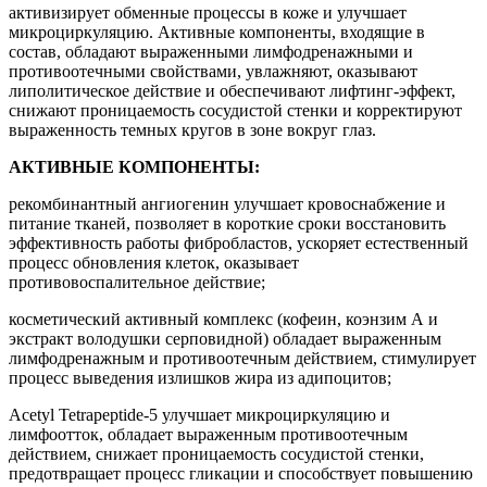
активизирует обменные процессы в коже и улучшает
микроциркуляцию. Активные компоненты, входящие в
состав, обладают выраженными лимфодренажными и
противоотечными свойствами, увлажняют, оказывают
липолитическое действие и обеспечивают лифтинг-эффект,
снижают проницаемость сосудистой стенки и корректируют
выраженность темных кругов в зоне вокруг глаз.
АКТИВНЫЕ КОМПОНЕНТЫ:
рекомбинантный ангиогенин улучшает кровоснабжение и
питание тканей, позволяет в короткие сроки восстановить
эффективность работы фибробластов, ускоряет естественный
процесс обновления клеток, оказывает
противовоспалительное действие;
косметический активный комплекс (кофеин, коэнзим А и
экстракт володушки серповидной) обладает выраженным
лимфодренажным и противоотечным действием, стимулирует
процесс выведения излишков жира из адипоцитов;
Acetyl Tetrapeptide-5 улучшает микроциркуляцию и
лимфоотток, обладает выраженным противоотечным
действием, снижает проницаемость сосудистой стенки,
предотвращает процесс гликации и способствует повышению