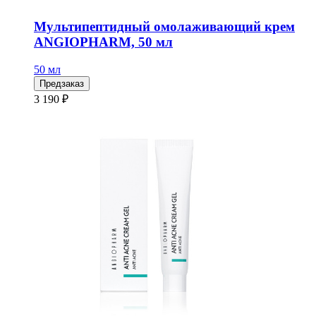
Мультипептидный омолаживающий крем
ANGIOPHARM, 50 мл
50 мл
Предзаказ
3 190 ₽