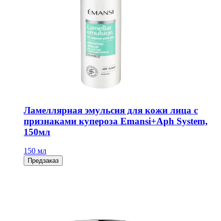
Ламеллярная эмульсия для кожи лица с
признаками купероза Emansi+Aph System,
150мл
150 мл
Предзаказ