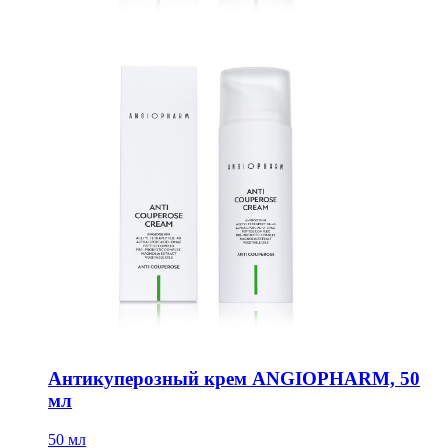
Антикуперозный крем ANGIOPHARM, 50
мл
50 мл