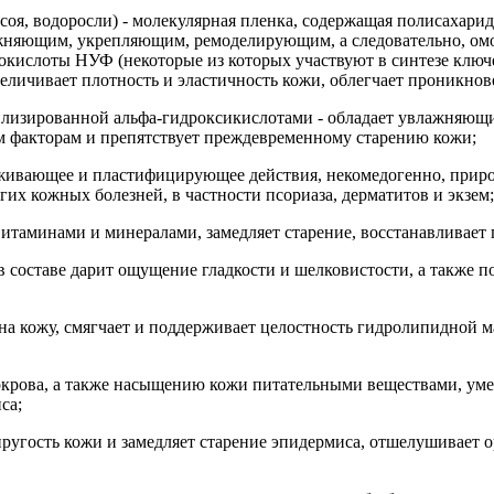
соя, водоросли) - молекулярная пленка, содержащая полисахари
лажняющим, укрепляющим, ремоделирующим, а следовательно, о
окислоты НУФ (некоторые из которых участвуют в синтезе ключе
еличивает плотность и эластичность кожи, облегчает проникно
абилизированной альфа-гидроксикислотами - обладает увлажняю
 факторам и препятствует преждевременному старению кожи;
живающее и пластифицирующее действия, некомедогенно, природ
х кожных болезней, в частности псориаза, дерматитов и экзем;
витаминами и минералами, замедляет старение, восстанавливает
в составе дарит ощущение гладкости и шелковистости, а также п
на кожу, смягчает и поддерживает целостность гидролипидной 
крова, а также насыщению кожи питательными веществами, умен
са;
ругость кожи и замедляет старение эпидермиса, отшелушивает о