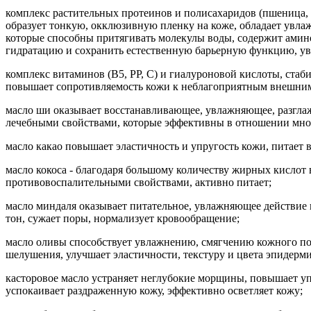
комплекс растительных протеинов и полисахаридов (пшеница, 
образует тонкую, окклюзивную пленку на коже, обладает ув
которые способны притягивать молекулы воды, содержит амин
гидратацию и сохранить естественную барьерную функцию, ув
комплекс витаминов (В5, РР, С) и гиалуроновой кислоты, ст
повышает сопротивляемость кожи к неблагоприятным внешним
масло ши оказывает восстанавливающее, увлажняющее, разгла
лечебными свойствами, которые эффективны в отношении многи
масло какао повышает эластичность и упругость кожи, питает 
масло кокоса - благодаря большому количеству жирных кислот 
противовоспалительными свойствами, активно питает;
масло миндаля оказывает питательное, увлажняющее действие 
тон, сужает поры, нормализует кровообращение;
масло оливы способствует увлажнению, смягчению кожного по
шелушения, улучшает эластичности, текстуру и цвета эпидерми
касторовое масло устраняет неглубокие морщины, повышает уп
успокаивает раздраженную кожу, эффективно осветляет кожу;