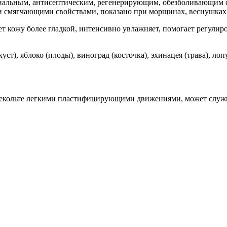
иальным, антисептическим, регенерирующим, обезболивающим с
и смягчающими свойствами, показано при морщинах, веснушках 
т кожу более гладкой, интенсивно увлажняет, помогает регулиров
уст), яблоко (плоды), виноград (косточка), эхинацея (трава), 
декольте легкими пластифицирующими движениями, может служ