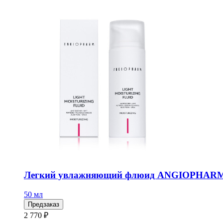
Легкий увлажняющий флюид ANGIOPHARM,
50 мл
Предзаказ
2 770 ₽