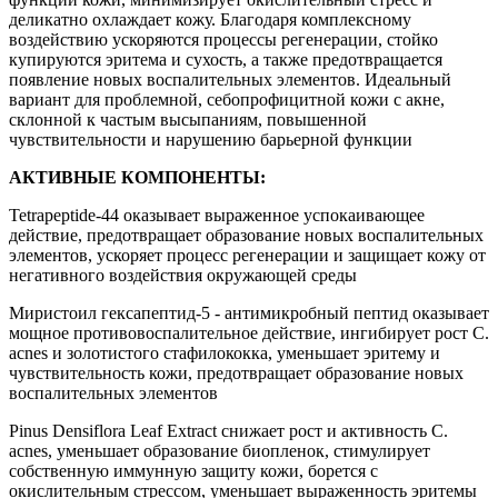
деликатно охлаждает кожу. Благодаря комплексному
воздействию ускоряются процессы регенерации, стойко
купируются эритема и сухость, а также предотвращается
появление новых воспалительных элементов. Идеальный
вариант для проблемной, себопрофицитной кожи с акне,
склонной к частым высыпаниям, повышенной
чувствительности и нарушению барьерной функции
АКТИВНЫЕ КОМПОНЕНТЫ:
Tetrapeptide-44 оказывает выраженное успокаивающее
действие, предотвращает образование новых воспалительных
элементов, ускоряет процесс регенерации и защищает кожу от
негативного воздействия окружающей среды
Миристоил гексапептид-5 - антимикробный пептид оказывает
мощное противовоспалительное действие, ингибирует рост C.
acnes и золотистого стафилококка, уменьшает эритему и
чувствительность кожи, предотвращает образование новых
воспалительных элементов
Pinus Densiflora Leaf Extract снижает рост и активность C.
acnes, уменьшает образование биопленок, стимулирует
собственную иммунную защиту кожи, борется с
окислительным стрессом, уменьшает выраженность эритемы