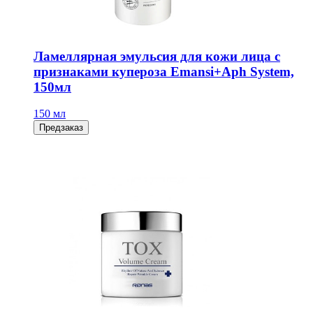
Ламеллярная эмульсия для кожи лица с
признаками купероза Emansi+Aph System,
150мл
150 мл
Предзаказ