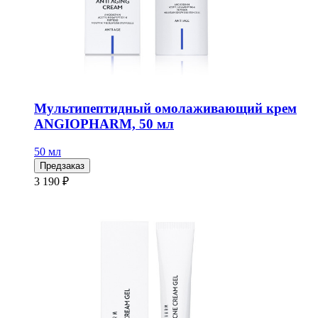
Мультипептидный омолаживающий крем
ANGIOPHARM, 50 мл
50 мл
Предзаказ
3 190 ₽