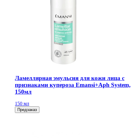
Ламеллярная эмульсия для кожи лица с
признаками купероза Emansi+Aph System,
150мл
150 мл
Предзаказ