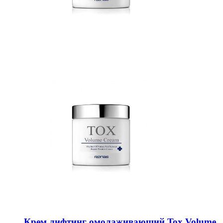
Крем лифтинг омолаживающий Tox Volume