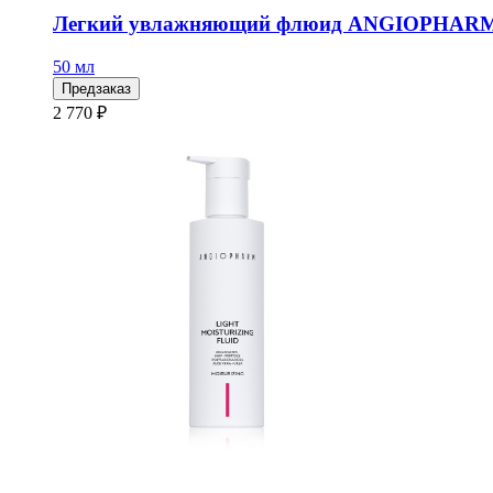
Легкий увлажняющий флюид ANGIOPHARM,
50 мл
Предзаказ
2 770 ₽