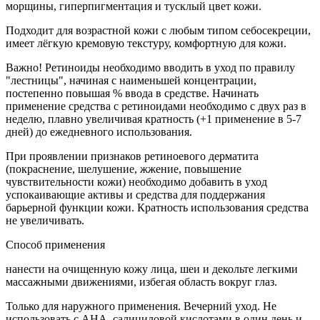
морщины, гиперпигментация и тусклый цвет кожи.
Подходит для возрастной кожи с любым типом себосекреции,
имеет лёгкую кремовую текстуру, комфортную для кожи.
Важно! Ретиноиды необходимо вводить в уход по правилу
"лестницы", начиная с наименьшей концентрации,
постепенно повышая % ввода в средстве. Начинать
применение средства с ретиноидами необходимо с двух раз в
неделю, плавно увеличивая кратность (+1 применение в 5-7
дней) до ежедневного использования.
При проявлении признаков ретиноевого дерматита
(покраснение, шелушение, жжение, повышение
чувствительности кожи) необходимо добавить в уход
успокаивающие активы и средства для поддержания
барьерной функции кожи. Кратность использования средства
не увеличивать.
Способ применения
нанести на очищенную кожу лица, шеи и декольте легкими
массажными движениями, избегая область вокруг глаз.
Только для наружного применения. Вечерний уход. Не
использовать с АНА, салициловой кислотами в один день и