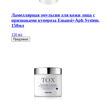
Ламеллярная эмульсия для кожи лица с
признаками купероза Emansi+Aph System,
150мл
150 мл
Предзаказ