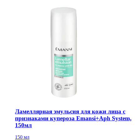
Ламеллярная эмульсия для кожи лица с
признаками купероза Emansi+Aph System,
150мл
150 мл