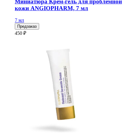
Миниатюра Крем-гель для проблемной
кожи ANGIOPHARM, 7 мл
7 мл
Предзаказ
450 ₽