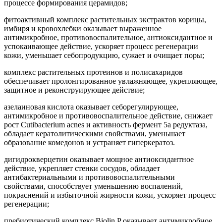
процессе формирования церамидов;
фитоактивный комплекс растительных экстрактов корицы,
имбиря и кровохлебки оказывает выраженное
антимикробное, противовоспалительное, антиоксидантное и
успокаивающее действие, ускоряет процесс регенерации
кожи, уменьшает себопродукцию, сужает и очищает поры;
комплекс растительных протеинов и полисахаридов
обеспечивает пролонгированное увлажняющее, укрепляющее,
защитное и реконструирующее действие;
азелаиновая кислота оказывает себорегулирующее,
антимикробное и противовоспалительное действие, снижает
рост Cutibacterium acnes и активность фермент 5а редуктаза,
обладает кератолитическими свойствами, уменьшает
образование комедонов и устраняет гиперкератоз.
дигидрокверцетин оказывает мощное антиоксидантное
действие, укрепляет стенки сосудов, обладает
антибактериальными и противовоспалительными
свойствами, способствует уменьшению воспалений,
покраснений и избыточной жирности кожи, ускоряет процесс
регенерации;
пребиотический комплекс Biolin P оказывает антимикробное