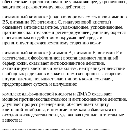
обеспечивает пролонгированное увлажняющее, укрепляющее,
защитное и реконструирующее действие;
витаминный комплекс (водорастворимая смесь провитаминов
В5, витамина РР, витамина С, гиалуроновой кислоты)
оказывает антиоксидантное, увлажняющее, успокаивающее,
противовоспалительное и регенерирующее действие, борется
с негативным воздействием окружающей среды и
препятствует преждевременному старению кожи;
витаминный комплекс (витамин А, витамин Е, витамин F и
растительных фосфолипидов) восстанавливает липидный
барьер кожи, оказывает антиоксидантное действие,
активизирует клеточный метаболизм, нейтрализует действие
свободных радикалов в коже и тормозит процессы старения
внутри клеток, повышает эластичность кожи, смягчает,
предотвращает сухость и шелушение;
комплекс альфа-липоевой кислоты и ДМАЭ оказывает
мощное противовоспалительное и антиоксидантное действие,
улучшает процесс регенерации, обеспечивает защиту
клеточной мембраны, и помогает клеткам избавляться от
отходов жизнедеятельности, удерживая ценные питательные
вещества;
масло оливы защищает кожу от свободных радикалов,