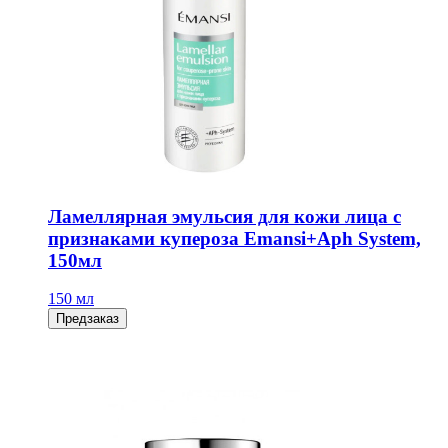
Ламеллярная эмульсия для кожи лица с
признаками купероза Emansi+Aph System,
150мл
150 мл
Предзаказ