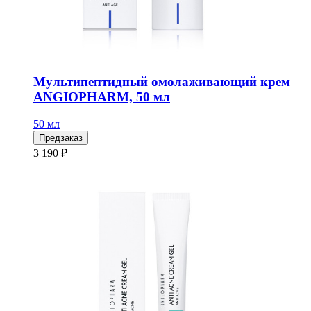
Мультипептидный омолаживающий крем
ANGIOPHARM, 50 мл
50 мл
Предзаказ
3 190 ₽