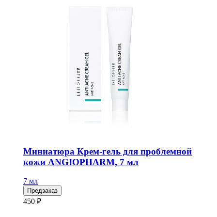
Миниатюра Крем-гель для проблемной
кожи ANGIOPHARM, 7 мл
7 мл
Предзаказ
450 ₽