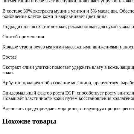
пигментации и осветляет веснушки, повышает упругость кожи.
В составе 30% экстракта муцина улитки и 5% масла ши. Обесп
обновление клеток кожи и выравнивает цвет лица.
Подходит для всех типов кожи, рекомендован для сухой увяда
Способ применения
Каждое утро и вечер мягкими массажными движениями наносит
Состав
Экстракт слизи улитки: помогает удержать влагу в коже, защ
кожи.
Арбутин: подавляет образование меланина, препятствуя выраб
Эпидермальный фактор роста EGF: способствует росту эпители
Повышает эластичность кожи путем восстановления коллагено
Аденозин: предупреждает морщины, стимулируя процесс реген
Похожие товары