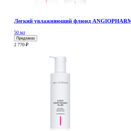
Легкий увлажняющий флюид ANGIOPHARM,
50 мл
Предзаказ
2 770 ₽