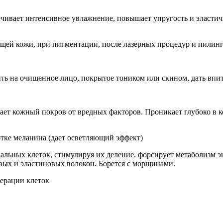
ечивает интенсивное увлажнение, повышает упругость и эласти
ющей кожи, при пигментации, после лазерных процедур и пилинг
ь на очищенное лицо, покрытое тоником или скином, дать впит
ищает кожный покров от вредных факторов. Проникает глубоко в
отке меланина (дает осветляющий эффект)
альных клеток, стимулируя их деление. форсирует метаболизм 
вых и эластиновых волокон. Борется с морщинами.
ерации клеток