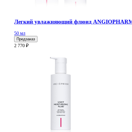
Легкий увлажняющий флюид ANGIOPHARM,
50 мл
Предзаказ
2 770 ₽