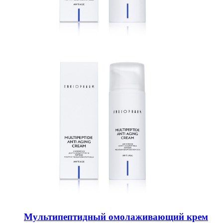
Мультипептидный омолаживающий крем