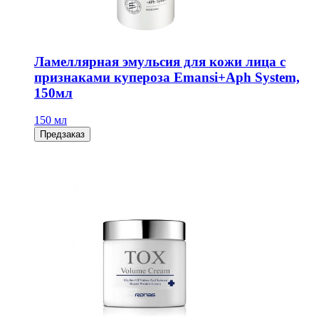
Ламеллярная эмульсия для кожи лица с
признаками купероза Emansi+Aph System,
150мл
150 мл
Предзаказ