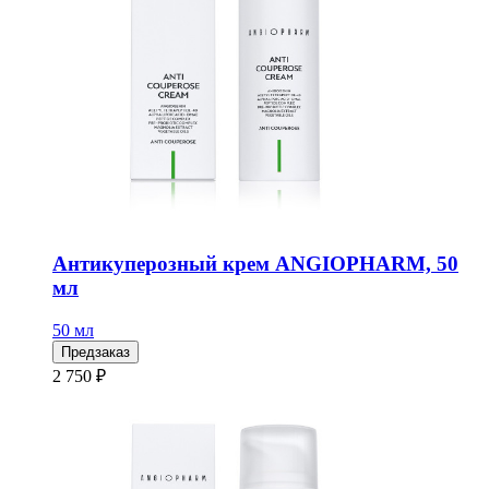
Антикуперозный крем ANGIOPHARM, 50
мл
50 мл
Предзаказ
2 750 ₽