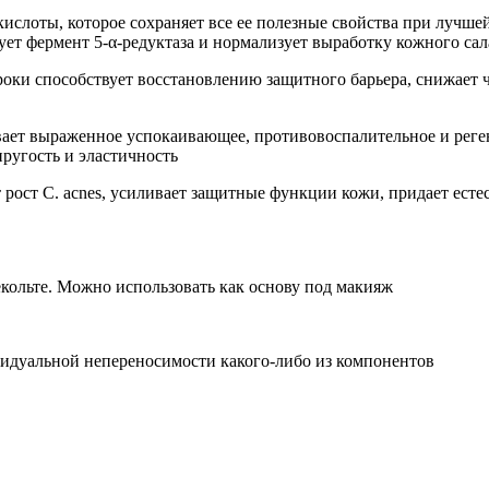
ислоты, которое сохраняет все ее полезные свойства при лучшей
ует фермент 5-α-редуктаза и нормализует выработку кожного са
оки способствует восстановлению защитного барьера, снижает ч
ывает выраженное успокаивающее, противовоспалительное и рег
ругость и эластичность
рост C. acnes, усиливает защитные функции кожи, придает ест
кольте. Можно использовать как основу под макияж
видуальной непереносимости какого-либо из компонентов