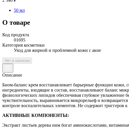
2 340 ₽
50 мл
О товаре
Код продукта
01695
Категория косметики
Уход для жирной и проблемной кожи с акне
Нет в наличии
Описание
Биом-баланс крем восстанавливает барьерные функции кожи, с
ингредиенты, входящие в состав, восстанавливают баланс мик
физиологических липидов обеспечивая глубокое увлажнение без
чувствительность, выравнивается микрорельеф и возвращаетс
контроле воспалительных элементов. Не содержит триггеров к 
АКТИВНЫЕ КОМПОНЕНТЫ:
Экстракт листьев дерева ним богат аминокислотами, витамин