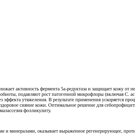
нижает активность фермента 5а-редуктаза и защищает кожу от 
робиоты, подавляют рост патогенной микрофлоры (включая C. ac
 эффекта утяжеления. В результате применения ускоряется проц
я здоровое сияние кожи. Оптимальное решение для себопрофици
малассезия фолликулиту.
ами и минералами, оказывает выраженное регенерирующее, проти