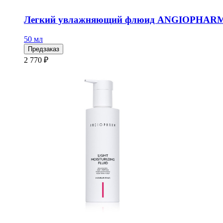
Легкий увлажняющий флюид ANGIOPHARM,
50 мл
Предзаказ
2 770 ₽