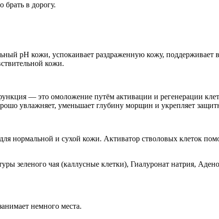
о брать в дорогу.
льный pH кожи, успокаивает раздраженную кожу, поддерживает 
вствительной кожи.
функция — это омоложение путём активации и регенерации клето
рошо увлажняет, уменьшает глубину морщин и укрепляет защит
для нормальной и сухой кожи. Активатор стволовых клеток помо
ры зеленого чая (каллусные клетки), Гиалуронат натрия, Аден
занимает немного места.