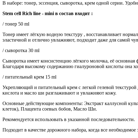
В наборе: тонер, эссенция, сыворотка, крем одной серии. Удобн
Stem cell Rich line - mini в состав входит :
/ тонер 50 ml
Тонер имеет лёгкую водную текстуру , восстанавливает норма
эластичной и отлично увлажняют, подходит даже для самой чу
/ сыворотка 30 ml
Сыворотка имеет консистенцию лёгкого молочка, её основная 
Благодаря высокому содержанию гиалуроновой кислоты она хо
/ питательный крем 15 ml
Укрепляющий и питательный крем с легкой гелевой текстурой 
кислота и масло ши разглаживают и увлажняют кожу.
Основные действующие компоненты: Экстракт каллусной культу
клеток), Плацента соевых бобов, Масло Ши.
Рекомендуется использовать в указанной последовательности.
Подходит в качестве дорожного набора, когда все необходимое 