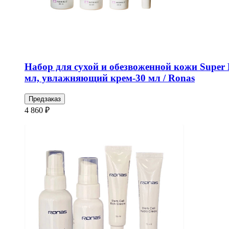
Набор для сухой и обезвоженной кожи Super
мл, увлажняющий крем-30 мл / Ronas
Предзаказ
4 860 ₽